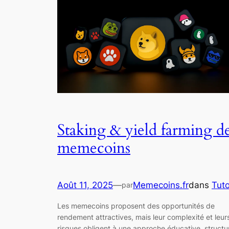
Staking & yield farming d
memecoins
Août 11, 2025
—
Memecoins.fr
dans
Tut
par
Les memecoins proposent des opportunités de
rendement attractives, mais leur complexité et leur
risques obligent à une approche éducative, structu