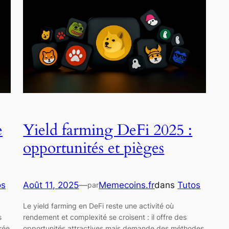
e
Yield farming DeFi 2025 :
opportunités et pièges
os
Août 11, 2025
—
Memecoins.fr
dans
Tutos
par
Le yield farming en DeFi reste une activité où
s
rendement et complexité se croisent : il offre des
rée
opportunités attractives mais demande des méthodes