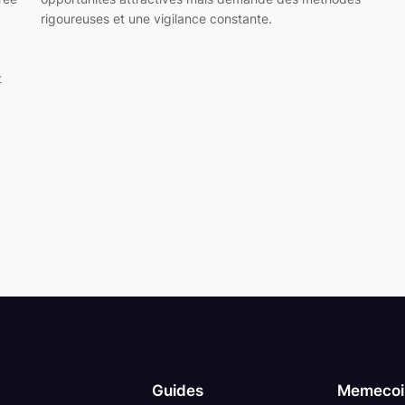
rigoureuses et une vigilance constante.
t
Guides
Memecoin