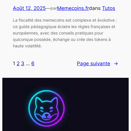
Août 12, 2025
—
Memecoins.fr
dans
Tutos
par
La fiscalité des memecoins est complexe et évolutive :
ce guide pédagogique éclaire les règles françaises et
européennes, avec des conseils pratiques pour
quiconque possède, échange ou crée des tokens à
haute volatilité.
1
2
3
…
6
Page suivante
→