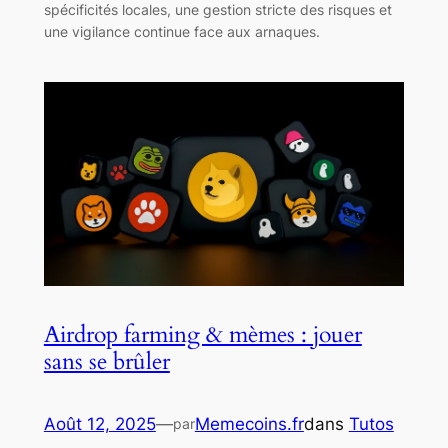
spécificités locales, une gestion stricte des risques et
une vigilance continue face aux arnaques.
Airdrop farming & mèmes : jouer
sans se brûler
Août 12, 2025
—
Memecoins.fr
dans
Tutos
par