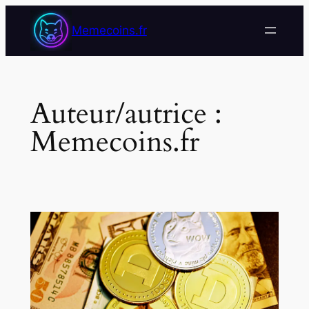
Aller
Memecoins.fr
au
contenu
Auteur/autrice :
Memecoins.fr