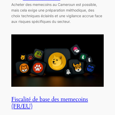
Acheter des memecoins au Cameroun est possible,
mais cela exige une préparation méthodique, des
choix techniques éclairés et une vigilance accrue face
aux risques spécifiques du secteur.
Fiscalité de base des memecoins
(FR/EU)