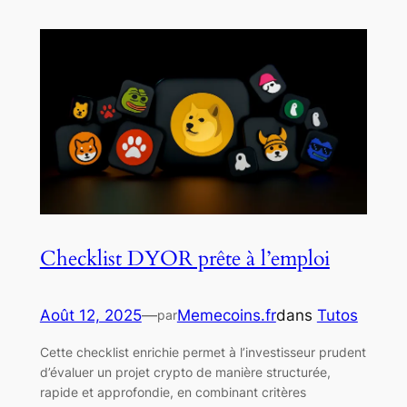
Checklist DYOR prête à l’emploi
Août 12, 2025
—
Memecoins.fr
dans
Tutos
par
Cette checklist enrichie permet à l’investisseur prudent
d’évaluer un projet crypto de manière structurée,
rapide et approfondie, en combinant critères