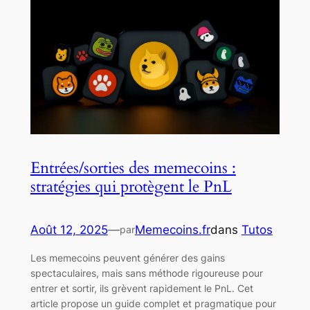
Entrées/sorties des memecoins :
stratégies qui protègent le PnL
Août 12, 2025
—
Memecoins.fr
dans
Tutos
par
Les memecoins peuvent générer des gains
spectaculaires, mais sans méthode rigoureuse pour
entrer et sortir, ils grèvent rapidement le PnL. Cet
article propose un guide complet et pragmatique pour