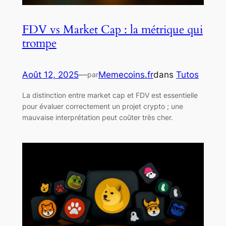
FDV vs Market Cap : la métrique qui
trompe
Août 12, 2025
—
Memecoins.fr
dans
Tutos
par
La distinction entre market cap et FDV est essentielle
pour évaluer correctement un projet crypto ; une
mauvaise interprétation peut coûter très cher.