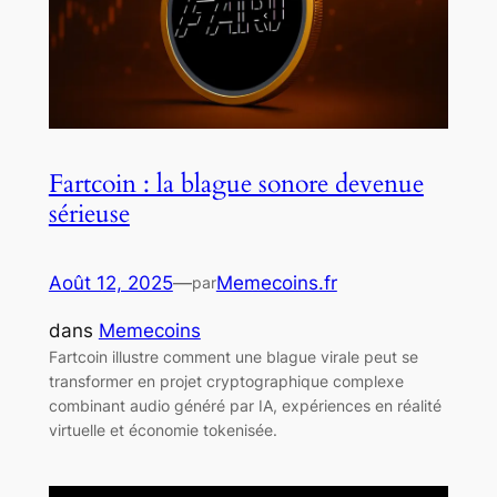
Fartcoin : la blague sonore devenue
sérieuse
Août 12, 2025
—
Memecoins.fr
par
dans
Memecoins
Fartcoin illustre comment une blague virale peut se
transformer en projet cryptographique complexe
combinant audio généré par IA, expériences en réalité
virtuelle et économie tokenisée.