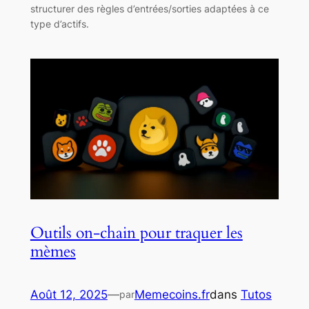
structurer des règles d’entrées/sorties adaptées à ce
type d’actifs.
Outils on-chain pour traquer les
mèmes
Août 12, 2025
—
Memecoins.fr
dans
Tutos
par