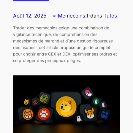
Août 12, 2025
—
Memecoins.fr
dans
Tutos
par
Trader des memecoins exige une combinaison de
vigilance technique, de compréhension des
mécanismes de marché et d’une gestion rigoureuse
des risques ; cet article propose un guide complet
pour choisir entre CEX et DEX, optimiser ses ordres et
se protéger des principaux pièges.