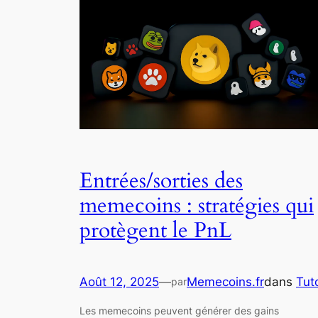
Entrées/sorties des
memecoins : stratégies qui
protègent le PnL
Août 12, 2025
—
Memecoins.fr
dans
Tut
par
Les memecoins peuvent générer des gains