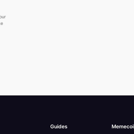
our
ce
Guides
Memecoin