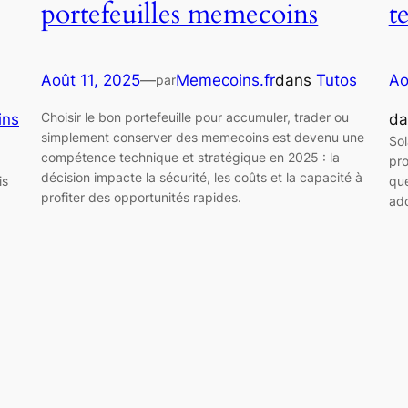
portefeuilles memecoins
t
Août 11, 2025
—
Memecoins.fr
dans
Tutos
Ao
par
Choisir le bon portefeuille pour accumuler, trader ou
ins
d
simplement conserver des memecoins est devenu une
Sol
compétence technique et stratégique en 2025 : la
pro
décision impacte la sécurité, les coûts et la capacité à
is
que
profiter des opportunités rapides.
ado