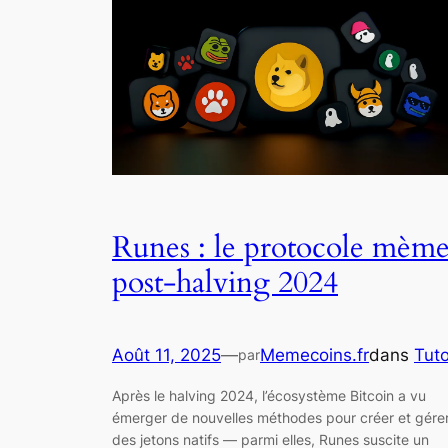
Runes : le protocole mèm
post-halving 2024
Août 11, 2025
—
Memecoins.fr
dans
Tut
par
Après le halving 2024, l’écosystème Bitcoin a vu
émerger de nouvelles méthodes pour créer et gére
des jetons natifs — parmi elles, Runes suscite un