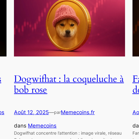
s
Dogwifhat : la coqueluche à
F
bob rose
d
os
Août 12, 2025
—
Memecoins.fr
Ao
par
dans
Memecoins
d
Dogwifhat concentre l’attention : image virale, réseau
Far