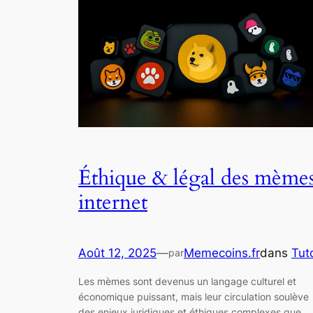
Éthique & légal des mème
internet
Août 12, 2025
—
Memecoins.fr
dans
Tut
par
Les mèmes sont devenus un langage culturel et
économique puissant, mais leur circulation soulève
des enjeux juridiques et éthiques complexes que