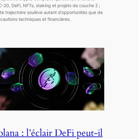
-20, DeFi, NFTs, staking et projets de couche 2 ;
te trajectoire soulève autant d’opportunités que de
cautions techniques et financières.
olana : l’éclair DeFi peut-il