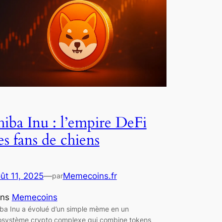
hiba Inu : l’empire DeFi
es fans de chiens
ût 11, 2025
—
Memecoins.fr
par
ans
Memecoins
ba Inu a évolué d’un simple mème en un
osystème crypto complexe qui combine tokens