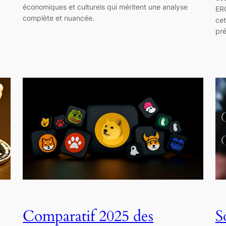
économiques et culturels qui méritent une analyse
ERC
complète et nuancée.
cet
pré
Comparatif 2025 des
S