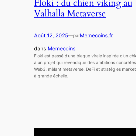
Floki : du chien viking au
Valhalla Metaverse
Août 12, 2025
—
Memecoins.fr
par
dans
Memecoins
Floki est passé d’une blague virale inspirée d’un ch
à un projet qui revendique des ambitions concrètes
Web3, mêlant metaverse, DeFi et stratégies market
à grande échelle.