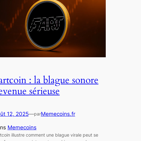
artcoin : la blague sonore
evenue sérieuse
ût 12, 2025
—
Memecoins.fr
par
ans
Memecoins
tcoin illustre comment une blague virale peut se