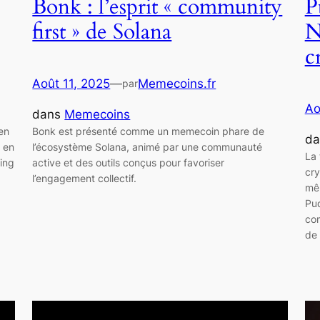
Bonk : l’esprit « community
P
first » de Solana
N
c
Août 11, 2025
—
Memecoins.fr
par
Ao
dans
Memecoins
ien
Bonk est présenté comme un memecoin phare de
d
 en
l’écosystème Solana, animé par une communauté
La 
ing
active et des outils conçus pour favoriser
cry
l’engagement collectif.
mêl
Pud
com
de 