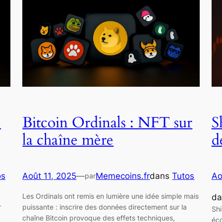
e
Bitcoin Ordinals : NFT sur
S
la chaîne mère
d
os
Août 11, 2025
—
Memecoins.fr
dans
Tutos
Ao
par
Les Ordinals ont remis en lumière une idée simple mais
d
r
puissante : inscrire des données directement sur la
Shi
chaîne Bitcoin provoque des effets techniques,
éc