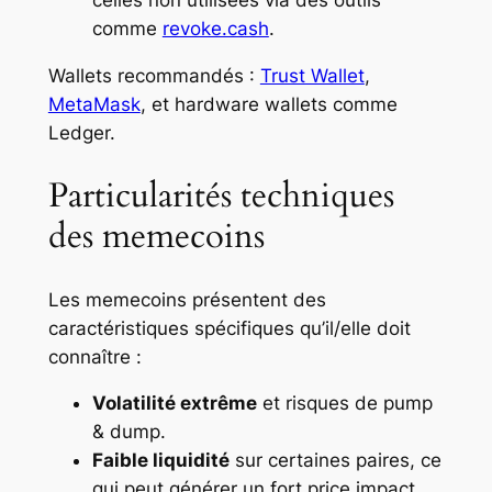
celles non utilisées via des outils
comme
revoke.cash
.
Wallets recommandés :
Trust Wallet
,
MetaMask
, et hardware wallets comme
Ledger.
Particularités techniques
des memecoins
Les memecoins présentent des
caractéristiques spécifiques qu’il/elle doit
connaître :
Volatilité extrême
et risques de pump
& dump.
Faible liquidité
sur certaines paires, ce
qui peut générer un fort price impact