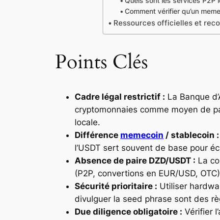
Quels sont les services P2P l
Comment vérifier qu’un meme
Ressources officielles et re
Points Clés
Cadre légal restrictif :
La Banque d’A
cryptomonnaies comme moyen de paieme
locale.
Différence
memecoin
/ stablecoin :
l’USDT sert souvent de base pour éch
Absence de paire DZD/USDT :
La con
(P2P, convertions en EUR/USD, OTC) 
Sécurité prioritaire :
Utiliser hardwar
divulguer la seed phrase sont des règ
Due diligence obligatoire :
Vérifier l