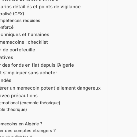
rios détaillés et points de vigilance
ralisé (CEX)
compétences requises
enforcé
techniques et humaines
memecoins : checklist
n de portefeuille
ratives
 des fonds en fiat depuis l’Algérie
t s’impliquer sans acheter
andés
pérer un memecoin potentiellement dangereux
avec précautions
ernational (exemple théorique)
le théorique)
emecoins en Algérie ?
liser des comptes étrangers ?