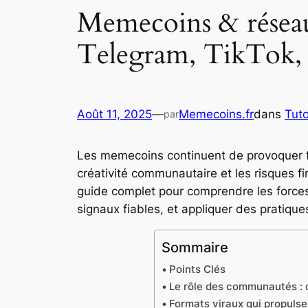
Memecoins & résea
Telegram, TikTok,
Août 11, 2025
—
Memecoins.fr
dans
Tut
par
Les memecoins continuent de provoquer fasc
créativité communautaire et les risques fin
guide complet pour comprendre les forces 
signaux fiables, et appliquer des pratiqu
Sommaire
Points Clés
Le rôle des communautés : 
Formats viraux qui propuls