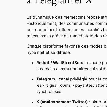
à Telegram et X
La dynamique des memecoins repose largem
Historiquement, des communautés com
coordonné peut influer sur les marchés tra
mécanismes grâce à l’immédiateté des rés
Chaque plateforme favorise des modes d’ac
hype naît et se diffuse.
Reddit / WallStreetBets
: espace pro
aux récits communautaires qui solidif
Telegram
: canal privilégié pour la 
les « signal rooms » payantes; atte
synchronisés.
X (anciennement Twitter)
: platefo